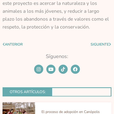
este proyecto es acercar la naturaleza y los
animales a los más jóvenes, y reducir a largo
plazo los abandonos a través de valores como el
respeto, la protección y la conservación.
Ant
Sig
ANTERIOR
SIGUIENTE
Síguenos:
I
Y
T
F
n
o
i
a
s
u
k
c
t
t
t
e
a
u
o
b
g
b
k
o
OTROS ARTÍCULOS:
r
e
o
a
k
m
El proceso de adopción en Canópolis