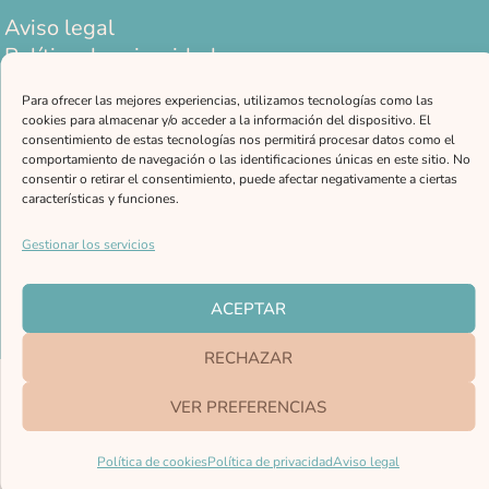
Aviso legal
Política de privacidad
Política de cookies
Para ofrecer las mejores experiencias, utilizamos tecnologías como las
CONTACTO
cookies para almacenar y/o acceder a la información del dispositivo. El
consentimiento de estas tecnologías nos permitirá procesar datos como el
comportamiento de navegación o las identificaciones únicas en este sitio. No
fundaciontrifolium@gmail.com
consentir o retirar el consentimiento, puede afectar negativamente a ciertas
características y funciones.
General +34 678 66 37 24
Adopciones +34 678 66 37 35
Gestionar los servicios
© Copyright Fundación Trifolium – Todos los derechos reservados. | © Fotografías por
ACEPTAR
Josep Maria Ezcurra | Web hecha con ♡ por Nadia Flaqué.
RECHAZAR
VER PREFERENCIAS
Política de cookies
Política de privacidad
Aviso legal