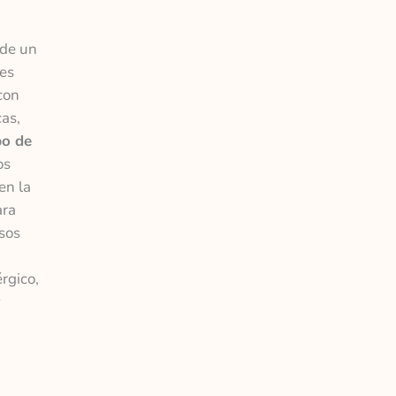
nde un
des
con
cas,
po de
os
en la
ara
esos
rgico,
y