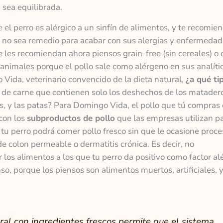
 sea equilibrada.
 el perro es alérgico a un sinfín de alimentos, y te recomie
e no sea remedio para acabar con sus alergias y enfermeda
 les recomiendan ahora piensos grain-free (sin cereales) o 
 animales porque el pollo sale como alérgeno en sus analíti
Vida, veterinario convencido de la dieta natural,
¿a qué ti
 de carne que contienen solo los deshechos de los matader
os, y las patas? Para Domingo Vida, el pollo que tú compras 
 con los
subproductos de pollo
que las empresas utilizan p
 tu perro podrá comer pollo fresco sin que le ocasione proc
e colon permeable o dermatitis crónica. Es decir, no
los alimentos a los que tu perro da positivo como factor alé
so, porque los piensos son alimentos muertos, artificiales, 
ral con ingredientes frescos permite que el sistema