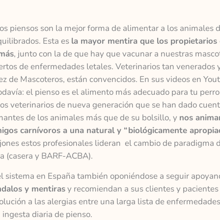
os piensos son la mejor forma de alimentar a los animales 
uilibrados. Esta es
la mayor mentira que los propietarios
amás
, junto con la de que hay que vacunar a nuestras masco
rtos de enfermedades letales. Veterinarios tan venerados 
z de Mascoteros, están convencidos. En sus videos en You
todavía: el pienso es el alimento más adecuado para tu perro
ros veterinarios de nueva generación que se han dado cuen
mantes de los animales más que de su bolsillo, y
nos anima
migos carnívoros a una natural y “biológicamente apropia
ajones estos profesionales lideran el cambio de paradigma
uda (casera y BARF-ACBA).
el sistema en España también oponiéndose a seguir apoyan
ndalos y mentiras
y recomiendan a sus clientes y pacientes
olución a las alergias entre una larga lista de enfermedade
 ingesta diaria de pienso.