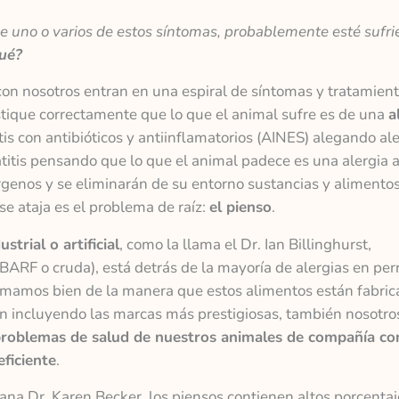
de uno o varios de estos síntomas, probablemente esté sufr
qué?
n nosotros entran en una espiral de síntomas y tratamien
stique correctamente que lo que el animal sufre es de una
a
itis con antibióticos y antiinflamatorios (AINES) alegando ale
atitis pensando que lo que el animal padece es una alergia a
genos y se eliminarán de su entorno sustancias y alimentos
 se ataja es el problema de raíz:
el pienso
.
strial o artificial
, como la llama el Dr. Ian Billinghurst,
 BARF o cruda), está detrás de la mayoría de alergias en per
ormamos bien de la manera que estos alimentos están fabric
zan incluyendo las marcas más prestigiosas, también nosotro
 problemas de salud de nuestros animales de compañía co
ficiente
.
ana Dr. Karen Becker, los piensos contienen altos porcentaj