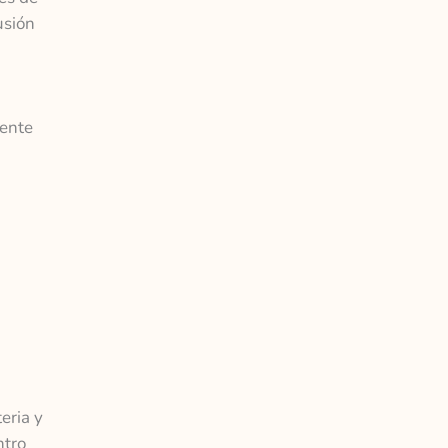
usión
mente
eria y
ntro