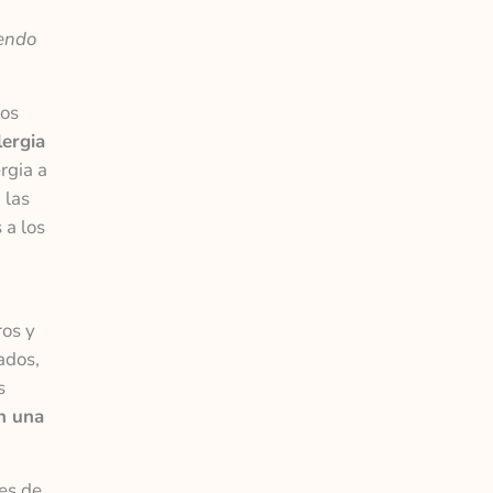
iendo
tos
lergia
rgia a
 las
 a los
ros y
ados,
s
n una
es de