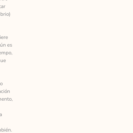
tar
brio)
iere
mún es
iempo,
que
no
ación
mento,
a
mbién.