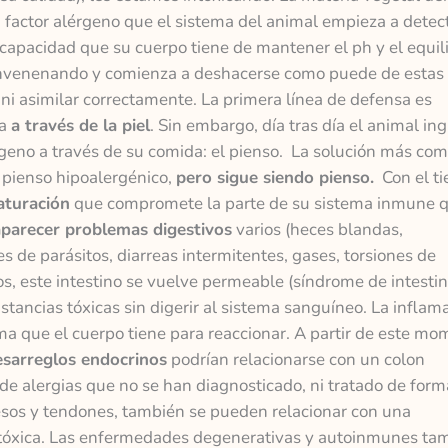
n factor alérgeno que el sistema del animal empieza a detec
 capacidad que su cuerpo tiene de mantener el ph y el equili
 envenenando y comienza a deshacerse como puede de estas
 ni asimilar correctamente. La primera línea de defensa es
ma
a través de la piel
. Sin embargo, día tras día el animal ing
rgeno a través de su comida: el pienso. La solución más co
n pienso hipoalergénico,
pero sigue siendo pienso.
Con el t
aturación
que compromete la parte de su sistema inmune 
aparecer problemas digestivos
varios (heces blandas,
es de parásitos, diarreas intermitentes, gases, torsiones de
, este intestino se vuelve permeable (síndrome de intesti
stancias tóxicas sin digerir al sistema sanguíneo. La inflam
rma que el cuerpo tiene para reaccionar. A partir de este mo
esarreglos endocrinos
podrían relacionarse con un colon
e alergias que no se han diagnosticado, ni tratado de form
sos y tendones, también se pueden relacionar con una
 tóxica. Las enfermedades degenerativas y autoinmunes ta