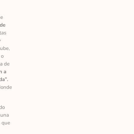
de
 de
tas
y
tube,
 o
ta de
n a
da”.
 donde
do
 una
s que