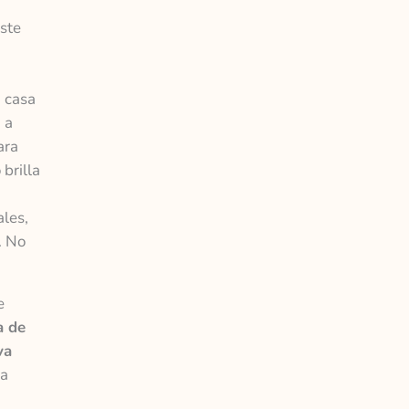
este
n casa
 a
ara
brilla
ales,
. No
e
a de
va
da