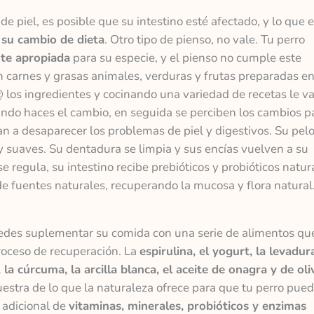
e piel, es posible que su intestino esté afectado, y lo que 
 su cambio de dieta
. Otro tipo de pienso, no vale. Tu perro
nte apropiada
para su especie, y el pienso no cumple este
en carnes y grasas animales, verduras y frutas preparadas e
 los ingredientes y cocinando una variedad de recetas le va
ando haces el cambio, en seguida se perciben los cambios p
a desaparecer los problemas de piel y digestivos. Su pelo 
 suaves. Su dentadura se limpia y sus encías vuelven a su
e regula, su intestino recibe prebióticos y probióticos natur
e fuentes naturales, recuperando la mucosa y flora natural
uedes suplementar su comida con una serie de alimentos qu
roceso de recuperación. La
espirulina, el yogurt, la levadur
la cúrcuma, la arcilla blanca, el aceite de onagra y de oli
estra de lo que la naturaleza ofrece para que tu perro pue
o adicional de
vitaminas, minerales, probióticos y enzimas