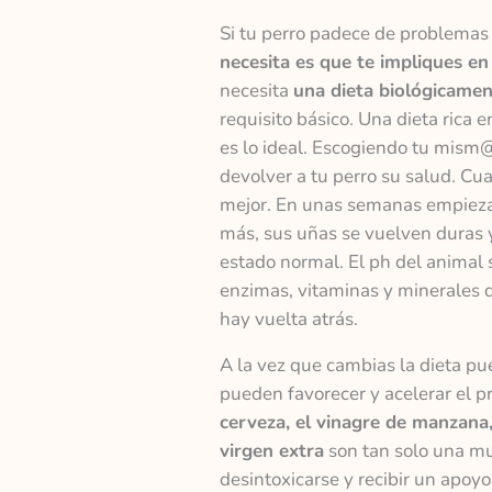
Si tu perro padece de problemas d
necesita es que te impliques en
necesita
una dieta biológicame
requisito básico. Una dieta rica 
es lo ideal. Escogiendo tu mism@
devolver a tu perro su salud. Cu
mejor. En unas semanas empiezan 
más, sus uñas se vuelven duras y
estado normal. El ph del animal s
enzimas, vitaminas y minerales d
hay vuelta atrás.
A la vez que cambias la dieta p
pueden favorecer y acelerar el p
cerveza, el vinagre de manzana, 
virgen extra
son tan solo una mu
desintoxicarse y recibir un apoy