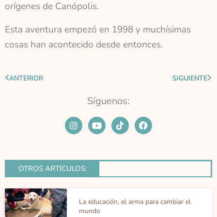
orígenes de Canópolis.
Esta aventura empezó en 1998 y muchísimas
cosas han acontecido desde entonces.
Ant
Sig
ANTERIOR
SIGUIENTE
Síguenos:
I
Y
T
F
n
o
i
a
s
u
k
c
t
t
t
e
a
u
o
b
g
b
k
o
OTROS ARTÍCULOS:
r
e
o
a
k
m
La educación, el arma para cambiar el
mundo