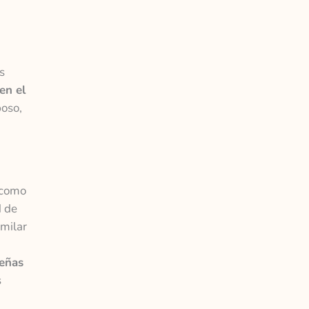
s
en el
poso,
 como
d de
milar
ueñas
s