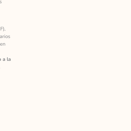
s
F),
arios
 en
 a la
.