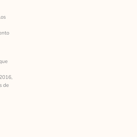
los
ento
 que
,
 2016,
s de