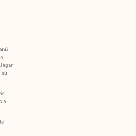
menú
lo
llegar
n su
más
o a
de