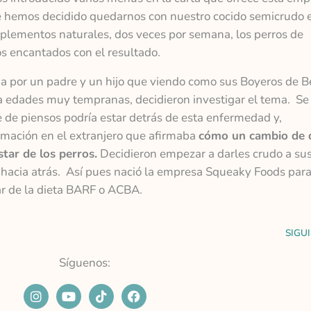
 hemos decidido quedarnos con nuestro cocido semicrudo e
uplementos naturales, dos veces por semana, los perros de
 encantados con el resultado.
 por un padre y un hijo que viendo como sus Boyeros de B
a edades muy tempranas, decidieron investigar el tema. Se
e de piensos podría estar detrás de esta enfermedad y,
rmación en el extranjero que afirmaba
cómo un cambio de 
tar de los perros.
Decidieron empezar a darles crudo a su
 hacia atrás. Así pues nació la empresa Squeaky Foods par
ar de la dieta BARF o ACBA.
SIGU
Síguenos:
I
Y
T
F
n
o
i
a