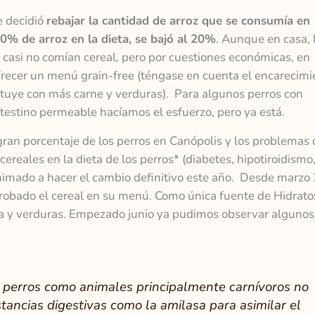
e decidió
rebajar la cantidad de arroz que se consumía en
0% de arroz en la dieta, se bajó al 20%
. Aunque en casa, 
 casi no comían cereal, pero por cuestiones económicas, en
frecer un menú grain-free (téngase en cuenta el encarecimi
stituye con más carne y verduras). Para algunos perros con
ntestino permeable hacíamos el esfuerzo, pero ya está.
gran porcentaje de los perros en Canópolis y los problemas
ereales en la dieta de los perros* (diabetes, hipotiroidismo
a animado a hacer el cambio definitivo este año. Desde marzo
probado el cereal en su menú. Como única fuente de Hidrato
a y verduras. Empezado junio ya pudimos observar algunos
s perros como animales principalmente carnívoros no
tancias digestivas como la amilasa para asimilar el