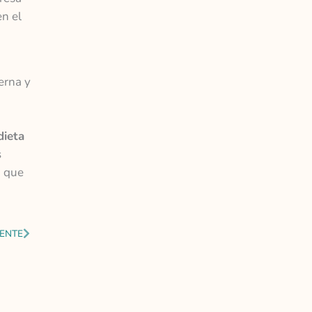
n el
erna y
dieta
s
a que
Siguiente
IENTE