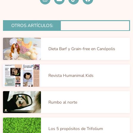
n
o
i
a
s
u
k
c
t
t
t
e
a
u
o
b
g
b
k
o
OTROS ARTÍCULOS:
r
e
o
a
k
m
Dieta Barf y Grain-free en Canópolis
Revista Humanimal Kids
Rumbo al norte
Los 5 propósitos de Trifolium