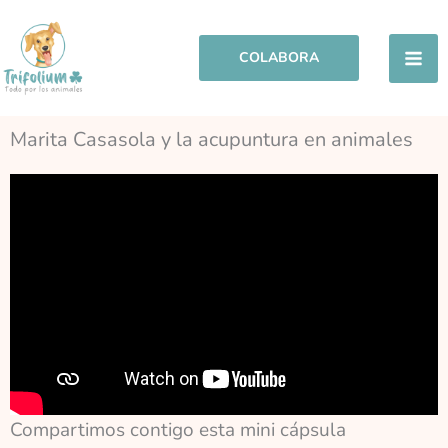
Ir
al
COLABORA
contenido
Marita Casasola y la acupuntura en animales
Compartimos contigo esta mini cápsula